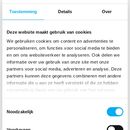
Ausflugsideen
Toestemming
Details
Over
Deze website maakt gebruik van cookies
We gebruiken cookies om content en advertenties te
Nachhaltigkeit auf Lager
personaliseren, om functies voor social media te bieden
en om ons websiteverkeer te analyseren. Ook delen we
informatie over uw gebruik van onze site met onze
partners voor social media, adverteren en analyse. Deze
partners kunnen deze gegevens combineren met andere
Sport und Bewegung
informatie die u aan ze heeft verstrekt of die ze hebben
verzameld op basis van uw gebruik van hun services.
Toestemmingsselectie
Noodzakelijk
Waldspiele
Voorkeuren