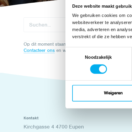
Deze website maakt gebruik
We gebruiken cookies om cont
websiteverkeer te analyseren
media, adverteren en analys
verstrekt of die ze hebben v
Op dit moment staan er voor deze zoekopdracht nog 
Contacteer ons
en we helpen je graag verder.
Toestemmingsselectie
Noodzakelijk
Weigeren
Kontakt
Kirchgasse 4 4700 Eupen