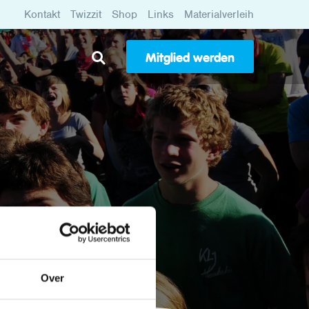
Kontakt
Twizzit
Shop
Links
Materialverleih
Mitglied werden
nderen bleiben,
ßig eine Reihe
n können.
Over