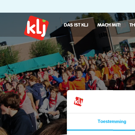
DAS IST KLJ
MACH MIT!
T
Die Tatsache, 
ist allgemein
von Init
Toestemming