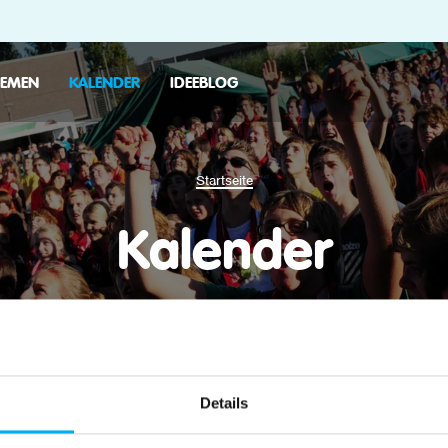
HEMEN
KALENDER
IDEEBLOG
Startseite
Kalender
dass KLJ-Mitglieder gern in der Gesellschaft des a
 bekannt. Aus diesem Grund organisiert KLJ regelmä
iativen, bei denen Sie andere KLJ-Mitglieder treffe
Details