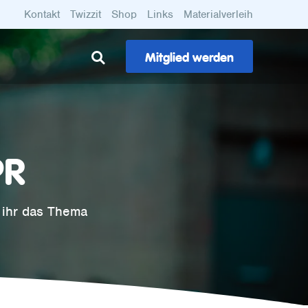
Kontakt
Twizzit
Shop
Links
Materialverleih
Mitglied werden
PR
 ihr das Thema