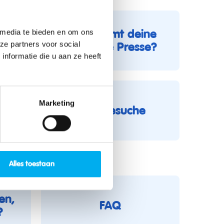
Wie kommt deine
 media te bieden en om ons
n
KLJ in die Presse?
ze partners voor social
nformatie die u aan ze heeft
ng:
Marketing
der
Hausbesuche
Alles toestaan
ten,
FAQ
?