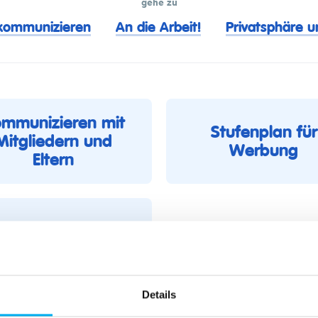
gehe zu
kommunizieren
An die Arbeit!
Privatsphäre 
mmunizieren mit
Stufenplan für
Mitgliedern und
Werbung
Eltern
inbeziehung der
Eltern: 10 Tipps
Details