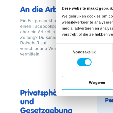
An die Arbeit!
Deze website maakt gebruik
We gebruiken cookies om cont
F
Ein Faltprospekt oder Plakat,
websiteverkeer te analyseren
einen Facebookpost oder
media, adverteren en analys
eher ein Artikel in der
verstrekt of die ze hebben v
Zeitung? Du kannst deine
Botschaft auf
Toestemmingsselectie
verschiedene Weisen
Noodzakelijk
vermitteln.
Weigeren
Privatsphäre
Pe
und
Gesetzgebung