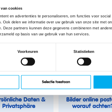
 van cookies
Plakate und
ent en advertenties te personaliseren, om functies voor social
altprospekte via
Soziale Medie
. Ook delen we informatie over uw gebruik van onze site met on
Web2Print
e. Deze partners kunnen deze gegevens combineren met andere i
erzameld op basis van uw gebruik van hun services.
Mitgliederwerbu
Voorkeuren
Statistieken
Im KLJ-Stil
Neue KLJ-Mitglie
finden
Selectie toestaan
rsönliche Daten &
Bilder online pos
Privatsphäre
worauf achten