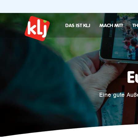
DAS IST KLJ
MACH MIT!
T
E
Eine gute Auß