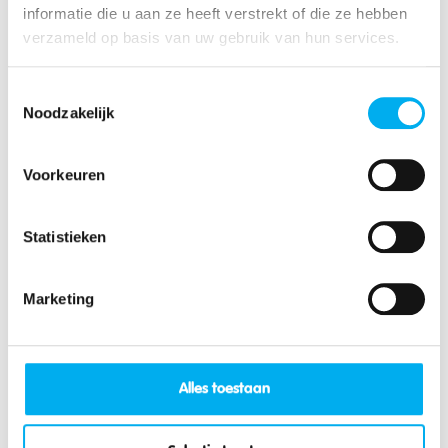
informatie die u aan ze heeft verstrekt of die ze hebben
verzameld op basis van uw gebruik van hun services.
Spiele evaluieren
Toestemmingsselectie
Noodzakelijk
Voorkeuren
Spieledatenbank
Statistieken
Marketing
Taufen und andere Aktivitäten,
bei denen die Mitglieder sich
wirklich dreckig machen
Alles toestaan