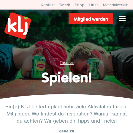
Kontakt
Twizzit
Shop
Links
Materialverleih
Mitglied werden
Themes
Spielen!
Ein(e) KLJ-LeiterIn plant sehr viele Aktivitäten für die
Mitglieder. Wo findest du Inspiration? Warauf kannst
du achten? Wir geben dir Tipps und Tricks!
gehe zu