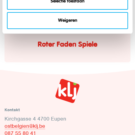
Selectie toestaan
Wanderungen und Droppings
Weigeren
Roter Faden Spiele
Kontakt
Kirchgasse 4 4700 Eupen
ostbelgien@klj.be
087 55 80 41