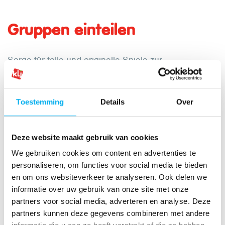
Gruppen einteilen
Sorge für tolle und originelle Spiele zur
Gruppeneinteilung. Wenn du Mitglieder selbst ihre
Teams wählen lässt, kann das zu peinlichen
Situationen führen: Ausschluss, Cliquen, einige
Toestemming
Details
Over
bleiben als letzte übrig, ...
Biete (mentale) Sicherheit für jeden mit einem
Deze website maakt gebruik van cookies
Gruppeneinteilungsspiel an.
We gebruiken cookies om content en advertenties te
personaliseren, om functies voor social media te bieden
en om ons websiteverkeer te analyseren. Ook delen we
informatie over uw gebruik van onze site met onze
partners voor social media, adverteren en analyse. Deze
partners kunnen deze gegevens combineren met andere