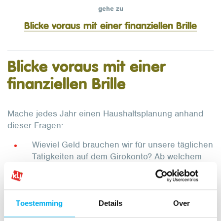
gehe zu
Blicke voraus mit einer finanziellen Brille
Blicke voraus mit einer
finanziellen Brille
Mache jedes Jahr einen Haushaltsplanung anhand
dieser Fragen:
Wieviel Geld brauchen wir für unsere täglichen
Tätigkeiten auf dem Girokonto? Ab welchem
Betrag überweisen wir Geld auf das
Sparkonto?
Wieviel muss auf unserem Sparkonto stehen?
Toestemming
Details
Over
Wieviel Geld müssen wir sparen, wenn wir