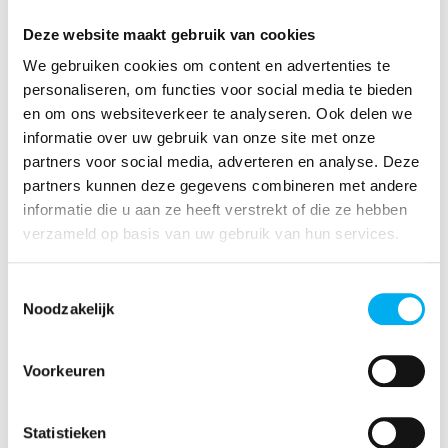
etwas extra oder etwas Neues wollen oder
Deze website maakt gebruik van cookies
kaufen müssen?
We gebruiken cookies om content en advertenties te
Wieviel bringen unsere Initiativen? Gewinn
personaliseren, om functies voor social media te bieden
oder Verlust - ist das ok?
en om ons websiteverkeer te analyseren. Ook delen we
informatie over uw gebruik van onze site met onze
Hat deine Gruppe zu wenig Geld, dann sollte ein
partners voor social media, adverteren en analyse. Deze
Sparplan aufgestellt werden. Hast du mehr auf
partners kunnen deze gegevens combineren met andere
deinem Konto als nötig, dann darfst du einen
informatie die u aan ze heeft verstrekt of die ze hebben
Ausgabenplan aufstellen.
verzameld op basis van uw gebruik van hun services.
Toestemmingsselectie
Das könnte dich auch interessieren:
Noodzakelijk
Voorkeuren
Was ist der Unterstützungsfonds?
Statistieken