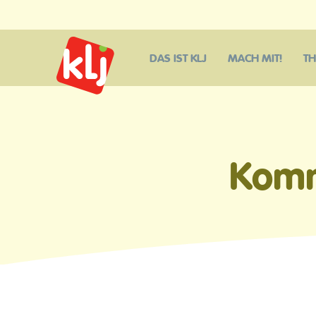
DAS IST KLJ
MACH MIT!
T
Komm