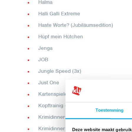
Halma
Halli Galli Extreme
Haste Worte? (Jubiläumsedition)
Hüpf mein Hütchen
Jenga
JOB
Jungle Speed (3x)
Just One
Kartenspiele
Kopftrainig - 100 knifflige Denkübungen
Toestemming
Krimidinner: Die zweifelhafte Welt der 
Krimidinner: Geheimnis des Toten
Deze website maakt gebruik