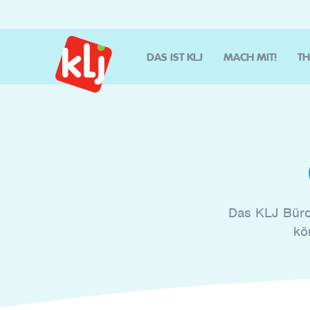
DAS IST KLJ
MACH MIT!
T
Das KLJ Büro
kö