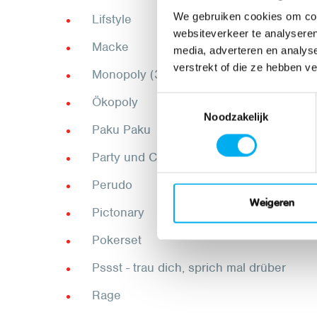
We gebruiken cookies om cont
Lifstyle
websiteverkeer te analyseren
Macke
media, adverteren en analys
verstrekt of die ze hebben v
Monopoly (3x)
Ökopoly
Toestemmingsselectie
Noodzakelijk
Paku Paku
Party und Co
Perudo
Weigeren
Pictonary
Pokerset
Pssst - trau dich, sprich mal drüber
Rage