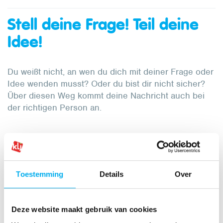
Stell deine Frage! Teil deine
Idee!
Du weißt nicht, an wen du dich mit deiner Frage oder
Idee wenden musst? Oder du bist dir nicht sicher?
Über diesen Weg kommt deine Nachricht auch bei
der richtigen Person an.
Unsere Adressen
KLJ Büro Eupen
Toestemming
Details
Over
Kirchgasse 4 - 4700 Eupen
087 55 80 41
Deze website maakt gebruik van cookies