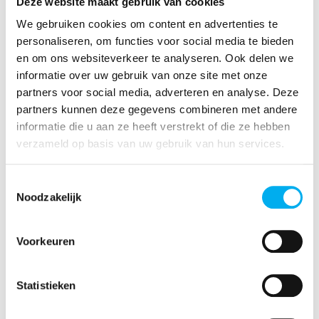
Deze website maakt gebruik van cookies
We gebruiken cookies om content en advertenties te
Melde dich unter
personaliseren, om functies voor social media te bieden
ostbelgien@klj.be an!
en om ons websiteverkeer te analyseren. Ook delen we
informatie over uw gebruik van onze site met onze
partners voor social media, adverteren en analyse. Deze
2026 Anmeldeformular Schulendtage.pdf
partners kunnen deze gegevens combineren met andere
informatie die u aan ze heeft verstrekt of die ze hebben
verzameld op basis van uw gebruik van hun services.
Das könnte dich auch interessieren:
Toestemmingsselectie
Noodzakelijk
Iday
Voorkeuren
Statistieken