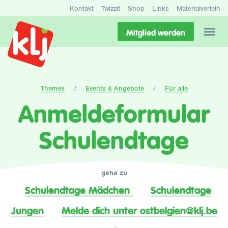
Kontakt
Twizzit
Shop
Links
Materialverleih
Mitglied werden
Themes
Events & Angebote
Für alle
Anmeldeformular
Schulendtage
gehe zu
Schulendtage Mädchen
Schulendtage
Jungen
Melde dich unter ostbelgien@klj.be